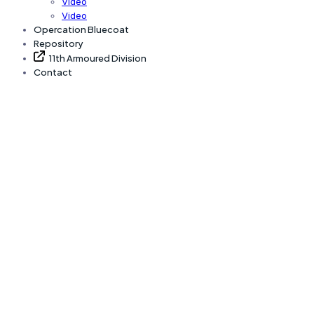
Video
Video
Opercation Bluecoat
Repository
11th Armoured Division
Contact