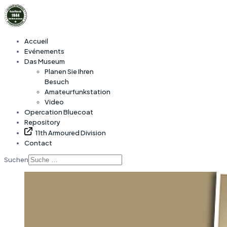
Accueil
Evénements
Das Museum
Planen Sie Ihren
Besuch
Amateurfunkstation
Video
Opercation Bluecoat
Repository
11th Armoured Division
Contact
Suchen