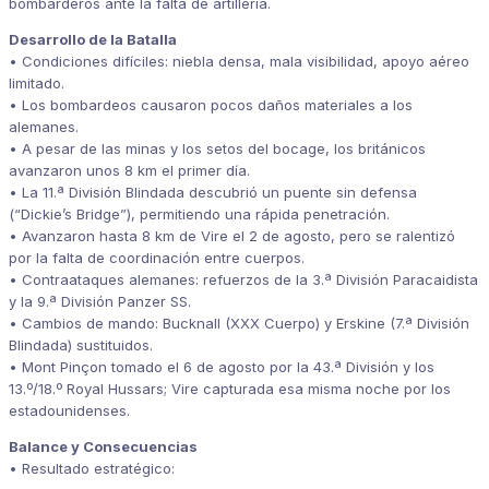
bombarderos ante la falta de artillería.
Desarrollo de la Batalla
•
Condiciones difíciles:
niebla densa, mala visibilidad, apoyo aéreo
limitado.
• Los bombardeos causaron pocos daños materiales a los
alemanes.
• A pesar de las minas y los setos del bocage, los británicos
avanzaron unos 8 km el primer día.
• La 11.ª División Blindada descubrió un puente sin defensa
(“Dickie’s Bridge”), permitiendo una rápida penetración.
• Avanzaron hasta 8 km de Vire el 2 de agosto, pero se ralentizó
por la falta de coordinación entre cuerpos.
•
Contraataques alemanes:
refuerzos de la 3.ª División Paracaidista
y la 9.ª División Panzer SS.
•
Cambios de mando:
Bucknall (XXX Cuerpo) y Erskine (7.ª División
Blindada) sustituidos.
• Mont Pinçon tomado el 6 de agosto por la 43.ª División y los
13.º/18.º Royal Hussars; Vire capturada esa misma noche por los
estadounidenses.
Balance y Consecuencias
•
Resultado estratégico: