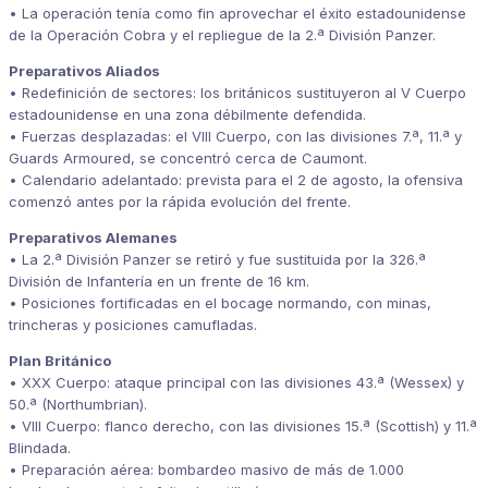
• La operación tenía como fin aprovechar el éxito estadounidense
de la Operación Cobra y el repliegue de la 2.ª División Panzer.
Preparativos Aliados
•
Redefinición de sectores:
los británicos sustituyeron al V Cuerpo
estadounidense en una zona débilmente defendida.
•
Fuerzas desplazadas:
el VIII Cuerpo, con las divisiones 7.ª, 11.ª y
Guards Armoured, se concentró cerca de Caumont.
•
Calendario adelantado:
prevista para el 2 de agosto, la ofensiva
comenzó antes por la rápida evolución del frente.
Preparativos Alemanes
• La 2.ª División Panzer se retiró y fue sustituida por la 326.ª
División de Infantería en un frente de 16 km.
• Posiciones fortificadas en el bocage normando, con minas,
trincheras y posiciones camufladas.
Plan Británico
•
XXX Cuerpo:
ataque principal con las divisiones 43.ª (Wessex) y
50.ª (Northumbrian).
•
VIII Cuerpo:
flanco derecho, con las divisiones 15.ª (Scottish) y 11.ª
Blindada.
•
Preparación aérea:
bombardeo masivo de más de 1.000