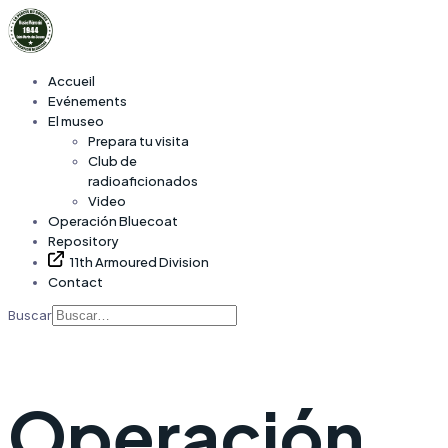
Accueil
Evénements
El museo
Prepara tu visita
Club de
radioaficionados
Video
Operación Bluecoat
Repository
11th Armoured Division
Contact
Buscar
Operación