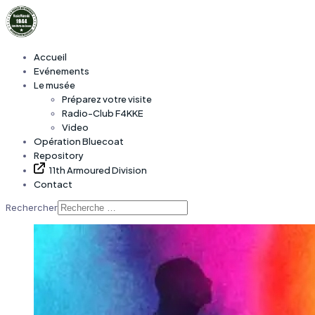
Accueil
Evénements
Le musée
Préparez votre visite
Radio-Club F4KKE
Video
Opération Bluecoat
Repository
11th Armoured Division
Contact
Rechercher