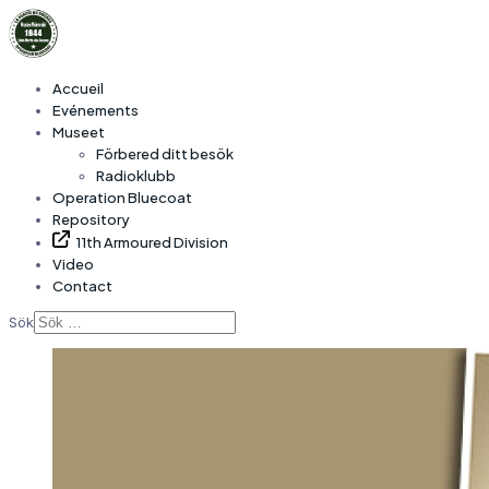
Accueil
Evénements
Museet
Förbered ditt besök
Radioklubb
Operation Bluecoat
Repository
11th Armoured Division
Video
Contact
Sök