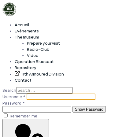
Accueil
Evénements
The museum
Prepare your visit
Radio-Club
Video
Operation Bluecoat
Repository
11th Armoured Division
Contact
Search
Username
*
Password
*
Show Password
Remember me