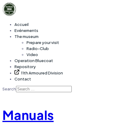
Accueil
Evénements
The museum
Prepare your visit
Radio-Club
Video
Operation Bluecoat
Repository
11th Armoured Division
Contact
Search
Manuals