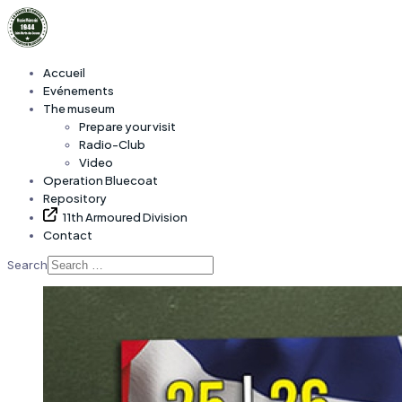
Accueil
Evénements
The museum
Prepare your visit
Radio-Club
Video
Operation Bluecoat
Repository
11th Armoured Division
Contact
Search