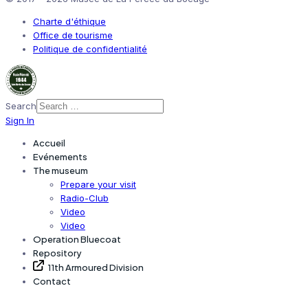
Charte d'éthique
Office de tourisme
Politique de confidentialité
Search
Sign In
Accueil
Evénements
The museum
Prepare your visit
Radio-Club
Video
Video
Operation Bluecoat
Repository
11th Armoured Division
Contact